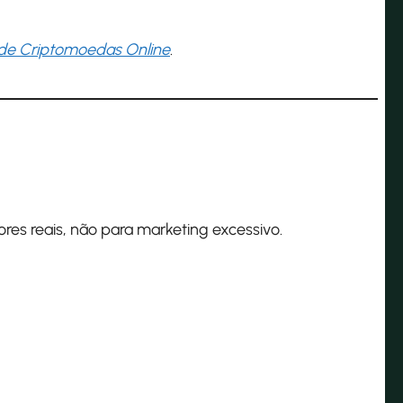
de Criptomoedas Online
.
res reais, não para marketing excessivo.