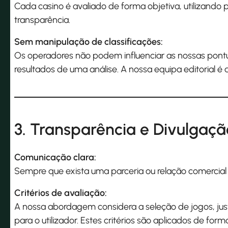
Cada casino é avaliado de forma objetiva, utilizand
transparência.
Sem manipulação de classificações:
Os operadores não podem influenciar as nossas pontua
resultados de uma análise. A nossa equipa editorial é 
3. Transparência e Divulgaçã
Comunicação clara:
Sempre que exista uma parceria ou relação comercial
Critérios de avaliação:
A nossa abordagem considera a seleção de jogos, just
para o utilizador. Estes critérios são aplicados de fo