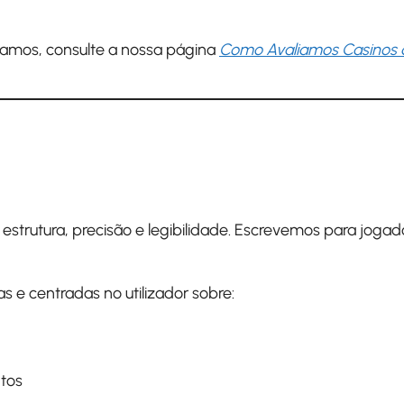
samos, consulte a nossa página
Como Avaliamos Casinos 
strutura, precisão e legibilidade. Escrevemos para jogado
s e centradas no utilizador sobre:
tos