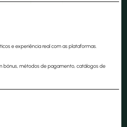
icos e experiência real com as plataformas.
s em bónus, métodos de pagamento, catálogos de