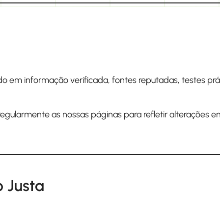
 em informação verificada, fontes reputadas, testes prát
 regularmente as nossas páginas para refletir alteraçõe
 Justa