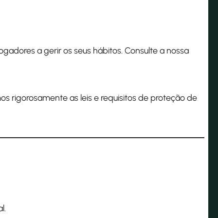
ogadores a gerir os seus hábitos. Consulte a nossa
 rigorosamente as leis e requisitos de proteção de
l.