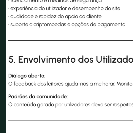
• licenciamento e medidas de segurança
• experiência do utilizador e desempenho do site
• qualidade e rapidez do apoio ao cliente
• suporte a criptomoedas e opções de pagamento
5. Envolvimento dos Utilizad
Diálogo aberto:
O feedback dos leitores ajuda-nos a melhorar. Monit
Padrões da comunidade:
O conteúdo gerado por utilizadores deve ser respeit