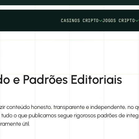
CASINOS CRIPTO
JOGOS CRIPTO
o e Padrões Editoriais
 conteúdo honesto, transparente e independente, no qua
r, tudo o que publicamos segue rigorosos padrões de integ
ramente útil.