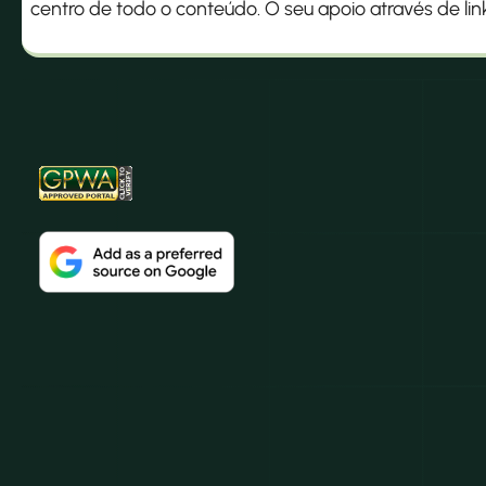
centro de todo o conteúdo. O seu apoio através de lin