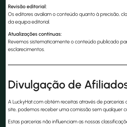
Revisão editorial:
Os editores avaliam o conteúdo quanto à precisão, cl
da equipa editorial.
Atualizações contínuas:
Revemos sistematicamente o conteúdo publicado para
esclarecimentos.
Divulgação de Afiliado
A LuckyHat.com obtém receitas através de parcerias de 
site, podemos receber uma comissão sem qualquer cust
Estas parcerias não influenciam as nossas classificaç