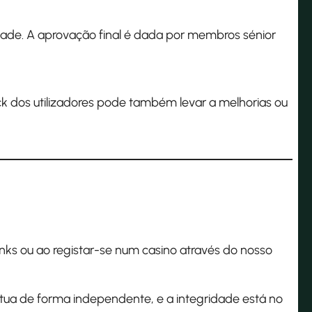
idade. A aprovação final é dada por membros sénior
 dos utilizadores pode também levar a melhorias ou
links ou ao registar-se num casino através do nosso
 atua de forma independente, e a integridade está no