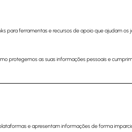
nks para ferramentas e recursos de apoio que ajudam os j
mo protegemos as suas informações pessoais e cumprimos
plataformas e apresentam informações de forma imparcia