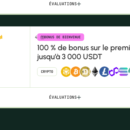
ÉVALUATIONS
4.6/5
BONUS DE BIENVENUE
100 % de bonus sur le prem
jusqu’à 3 000 USDT
CRYPTO
ÉVALUATIONS