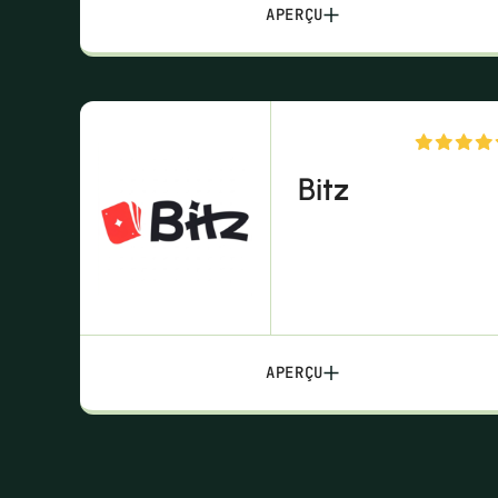
APERÇU
Bitz
APERÇU