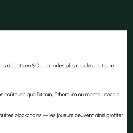
 des dépôts en SOL parmi les plus rapides de toute
oins coûteuse que Bitcoin, Ethereum ou même Litecoin.
autres blockchains — les joueurs peuvent ainsi profiter