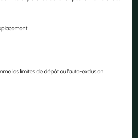
déplacement.
me les limites de dépôt ou l’auto-exclusion.