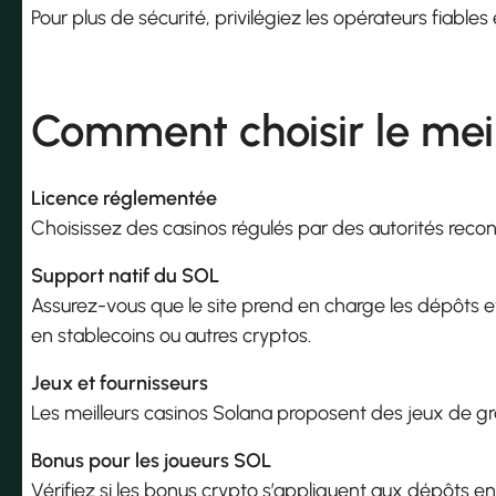
Pour plus de sécurité, privilégiez les opérateurs fiable
Comment choisir le mei
Licence réglementée
Choisissez des casinos régulés par des autorités re
Support natif du SOL
Assurez-vous que le site prend en charge les dépôts et 
en stablecoins ou autres cryptos.
Jeux et fournisseurs
Les meilleurs casinos Solana proposent des jeux de gra
Bonus pour les joueurs SOL
Vérifiez si les bonus crypto s’appliquent aux dépôts en