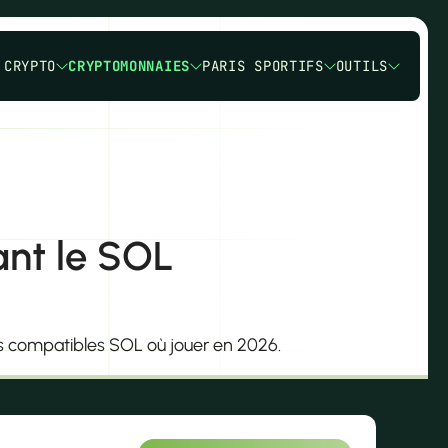
 CRYPTO
CRYPTOMONNAIES
PARIS SPORTIFS
OUTILS
ant le SOL
os compatibles SOL où jouer en 2026.