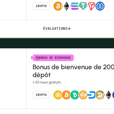
CRYPTO
ÉVALUATIONS
3.8/5
BONUS DE BIENVENUE
Bonus de bienvenue de 200 
dépôt
+ 50 tours gratuits
CRYPTO