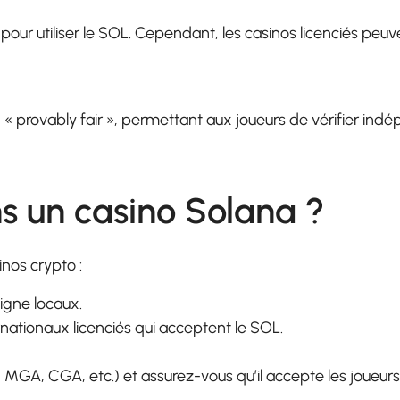
pour utiliser le SOL. Cependant, les casinos licenciés peu
 provably fair », permettant aux joueurs de vérifier indé
ns un casino Solana ?
inos crypto :
ligne locaux.
nationaux licenciés qui acceptent le SOL.
e, MGA, CGA, etc.) et assurez-vous qu’il accepte les joueur