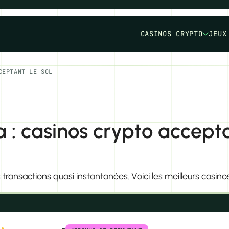
CASINOS CRYPTO
JEUX
CEPTANT LE SOL
a : casinos crypto accept
transactions quasi instantanées. Voici les meilleurs casin