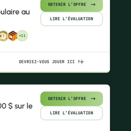
OBTENIR L’OFFRE
ulaire au
LIRE L’ÉVALUATION
+11
DEVRIEZ-VOUS JOUER ICI ?
OBTENIR L’OFFRE
0 $ sur le
LIRE L’ÉVALUATION