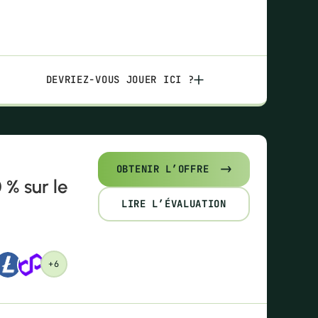
DEVRIEZ-VOUS JOUER ICI ?
OBTENIR L’OFFRE
% sur le
LIRE L’ÉVALUATION
+6