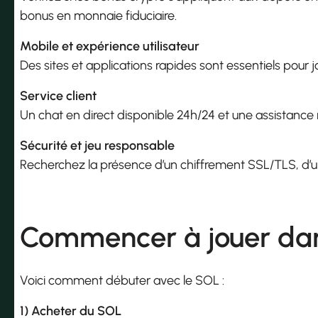
bonus en monnaie fiduciaire.
Mobile et expérience utilisateur
Des sites et applications rapides sont essentiels pour
Service client
Un chat en direct disponible 24h/24 et une assistance r
Sécurité et jeu responsable
Recherchez la présence d’un chiffrement SSL/TLS, d’une
Commencer à jouer dan
Voici comment débuter avec le SOL :
1) Acheter du SOL