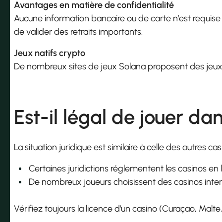
Avantages en matière de confidentialité
Aucune information bancaire ou de carte n’est requise 
de valider des retraits importants.
Jeux natifs crypto
De nombreux sites de jeux Solana proposent des jeux «
Est-il légal de jouer da
La situation juridique est similaire à celle des autres cas
Certaines juridictions réglementent les casinos en 
De nombreux joueurs choisissent des casinos inter
Vérifiez toujours la licence d’un casino (Curaçao, Malt