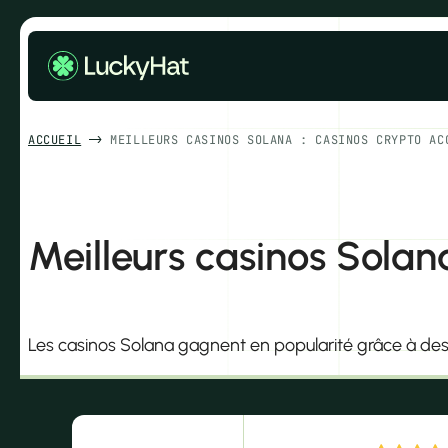
Aller
au
contenu
ACCUEIL
MEILLEURS CASINOS SOLANA : CASINOS CRYPTO AC
Meilleurs casinos Solan
Les casinos Solana gagnent en popularité grâce à des 